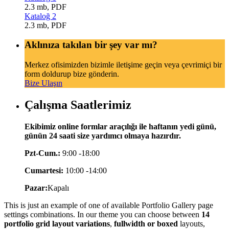
2.3 mb, PDF
Kataloğ 2
2.3 mb, PDF
Aklınıza takılan bir şey var mı?
Merkez ofisimizden bizimle iletişime geçin veya çevrimiçi bir
form doldurup bize gönderin.
Bize Ulaşın
Çalışma Saatlerimiz
Ekibimiz online formlar araçılığı ile haftanın yedi günü,
günün 24 saati size yardımcı olmaya hazırdır.
Pzt-Cum.:
9:00 -18:00
Cumartesi:
10:00 -14:00
Pazar:
Kapalı
This is just an example of one of available Portfolio Gallery page
settings combinations. In our theme you can choose between
14
portfolio grid layout variations
,
fullwidth or boxed
layouts,