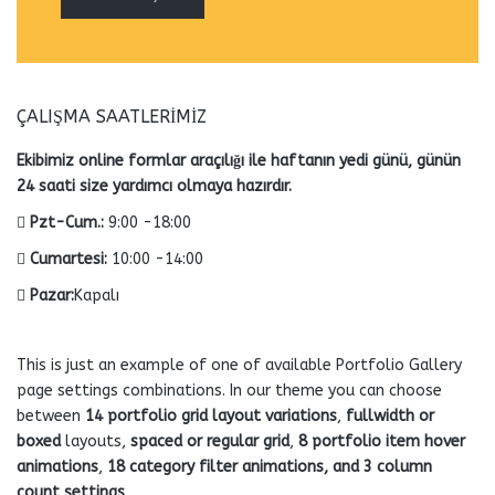
ÇALIŞMA SAATLERIMIZ
Ekibimiz online formlar araçılığı ile haftanın yedi günü, günün
24 saati size yardımcı olmaya hazırdır.
Pzt-Cum.:
9:00 -18:00
Cumartesi:
10:00 -14:00
Pazar:
Kapalı
This is just an example of one of available Portfolio Gallery
page settings combinations. In our theme you can choose
between
14 portfolio grid layout variations
,
fullwidth or
boxed
layouts,
spaced or regular grid
,
8 portfolio item hover
animations
,
18 category filter animations, and 3 column
count settings
.