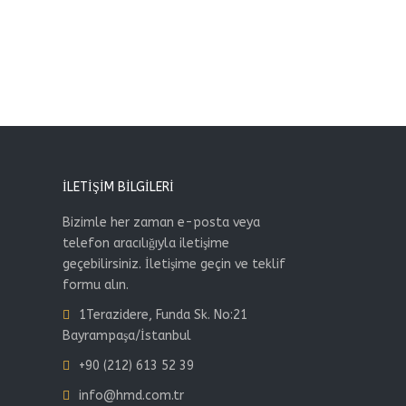
İLETIŞIM BILGILERI
Bizimle her zaman e-posta veya
telefon aracılığıyla iletişime
geçebilirsiniz. İletişime geçin ve teklif
formu alın.
1Terazidere, Funda Sk. No:21
Bayrampaşa/İstanbul
+90 (212) 613 52 39
info@hmd.com.tr