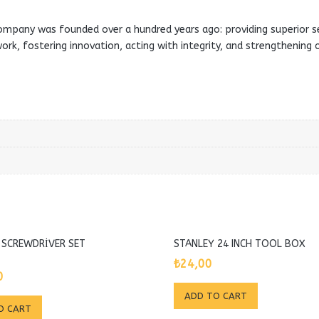
mpany was founded over a hundred years ago: providing superior serv
ork, fostering innovation, acting with integrity, and strengthening
 SCREWDRIVER SET
STANLEY 24 INCH TOOL BOX
₺
24,00
0
ADD TO CART
O CART