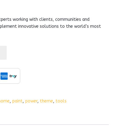
l
Current
0
price
perts working with clients, communities and
plement innovative solutions to the world’s most
is:
.
₺200,00.
home
,
paint
,
power
,
theme
,
tools