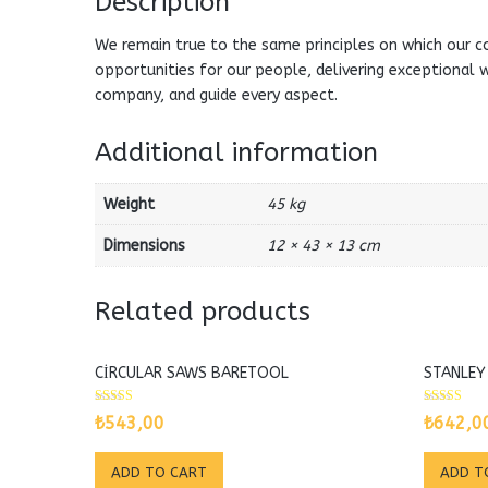
Description
We remain true to the same principles on which our co
opportunities for our people, delivering exceptional w
company, and guide every aspect.
Additional information
Weight
45 kg
Dimensions
12 × 43 × 13 cm
Related products
CIRCULAR SAWS BARETOOL
STANLEY
Rated
Rated
₺
543,00
₺
642,0
5.00
3.00
out of 5
out of 5
ADD TO CART
ADD T