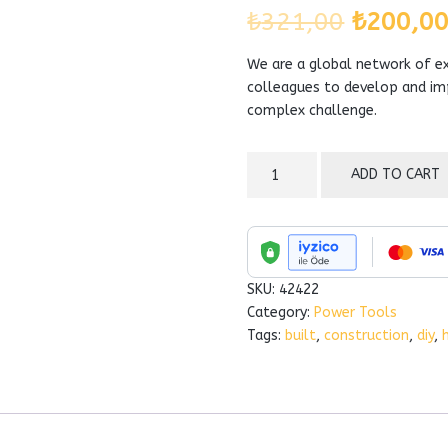
Origina
Rated
1
₺
321,00
₺
200,0
4.00
out
of 5 based
price
on
We are a global network of ex
customer
rating
colleagues to develop and im
was:
complex challenge.
₺321,00
Circular
ADD TO CART
Saws
quantity
SKU:
42422
Category:
Power Tools
Tags:
built
,
construction
,
diy
,