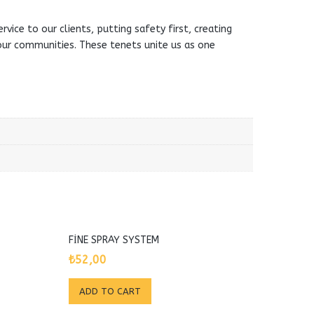
ice to our clients, putting safety first, creating
 our communities. These tenets unite us as one
FINE SPRAY SYSTEM
₺
52,00
ADD TO CART