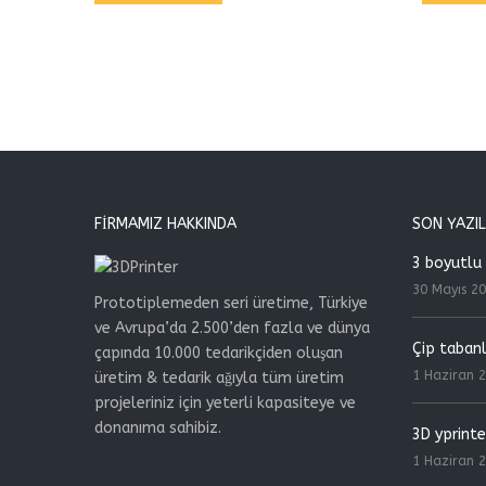
FIRMAMIZ HAKKINDA
SON YAZI
3 boyutlu 
30 Mayıs 2
Prototiplemeden seri üretime, Türkiye
ve Avrupa’da 2.500’den fazla ve dünya
Çip tabanlı
çapında 10.000 tedarikçiden oluşan
1 Haziran 
üretim & tedarik ağıyla tüm üretim
projeleriniz için yeterli kapasiteye ve
donanıma sahibiz.
3D yprinte
1 Haziran 