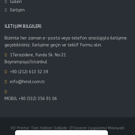
Galeri
İletişim
İLETIŞIM BILGILERI
Bizimle her zaman e-posta veya telefon aracılığıyla iletişime
geçebilirsiniz. İletişime geçin ve teklif formu alın.
1Terazidere, Funda Sk. No:21
Bayrampaşa/İstanbul
+90 (212) 613 52 39
info@hmd.com.tr
MOBİL +90 (532) 356 91 06
3D Printer Tüm Hakları Saklıdır. ||Tasarım Uygulama Maviweb