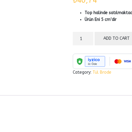
₺
40,74
Top halinde satılmaktadı
Ürün Eni 5 cm’dir
3318
ADD TO CART
quantity
Category:
Tül Brode