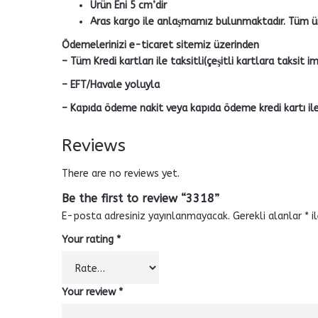
Ürün Eni 5 cm’dir
Aras kargo ile anlaşmamız bulunmaktadır. Tüm ürü
Ödemelerinizi e-ticaret sitemiz üzerinden
– Tüm Kredi kartları ile taksitli(çeşitli kartlara taksit
– EFT/Havale yoluyla
– Kapıda ödeme nakit veya kapıda ödeme kredi kartı ile 
Reviews
There are no reviews yet.
Be the first to review “3318”
E-posta adresiniz yayınlanmayacak.
Gerekli alanlar
*
il
Your rating
*
Your review
*