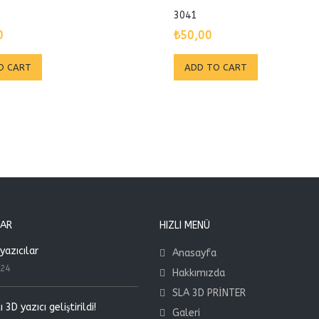
3041
0
₺
50,00
O CART
ADD TO CART
LAR
HIZLI MENÜ
yazıcılar
Anasayfa
024
Hakkımızda
SLA 3D PRİNTER
 3D yazıcı geliştirildi!
Galeri