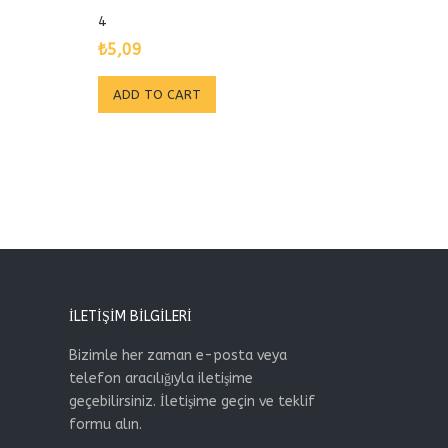
4
₺
5,09
ADD TO CART
İLETIŞIM BILGILERI
Bizimle her zaman e-posta veya
telefon aracılığıyla iletişime
geçebilirsiniz. İletişime geçin ve teklif
formu alın.