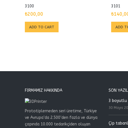
3100
3101
₺
200,00
₺
140,0
ADD TO CART
ADD T
FIRMAMIZ HAKKINDA
SON YAZI
3 boyutlu 
30 Mayıs 2
Prototiplemeden seri üretime, Türkiye
ve Avrupa’da 2.500’den fazla ve dünya
Çip tabanlı
çapında 10.000 tedarikçiden oluşan