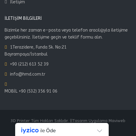
İletişim
İLETIŞIM BILGILERI
Bizimle her zaman e-posta veya telefon aracılığıyla iletişime
geçebilirsiniz. İletişime geçin ve teklif formu alın.
1Terazidere, Funda Sk. No:21
Bayrampaşa/İstanbul
+90 (212) 613 52 39
info@hmd.com.tr
MOBİL +90 (532) 356 91 06
3D Printer Tüm Hakları Saklıdır. ||Tasarım Uygulama Maviweb