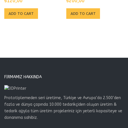
₺
120,00
₺
200,00
ADD TO CART
ADD TO CART
FIRMAMIZ HAKKINDA
Prototiplemeden seri üretime, Türkiye ve Avrupa’da 2.500’den
fazla ve dünya çapında 10.000 tedarikçiden oluşan üretim &
tedarik ağıyla tüm üretim projeleriniz için yeterli kapasiteye ve
donanıma sahibiz.